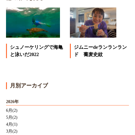
シュノーケリングで海亀
ジムニーdeランランラン
と泳いだ2022
ド 蕎麦史紋
月別アーカイブ
2026年
6月(2)
5月(2)
4月(1)
3月(2)